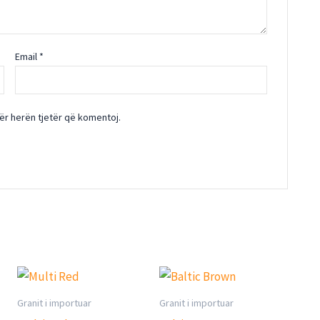
Email
*
për herën tjetër që komentoj.
Granit i importuar
Granit i importuar