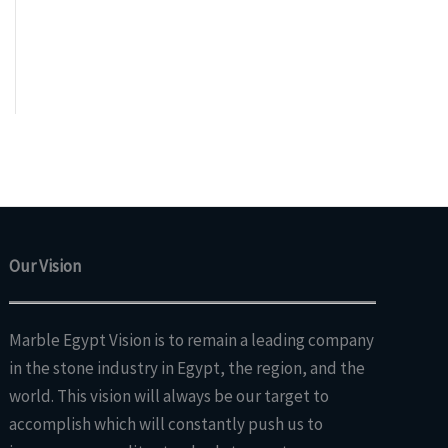
Our Vision
Marble Egypt Vision is to remain a leading company
in the stone industry in Egypt, the region, and the
world. This vision will always be our target to
accomplish which will constantly push us to