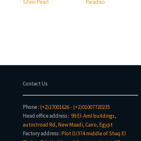
Silver Pearl
Paradiso
Contact Us
Phone :
(+2)27001626
-
(+2)01007720235
Head office address :
99 El-Aml buildings,
autostroad Rd, New Maadi, Cairo, Egypt
Factory address :
Plot D/374 middle of Shaq El