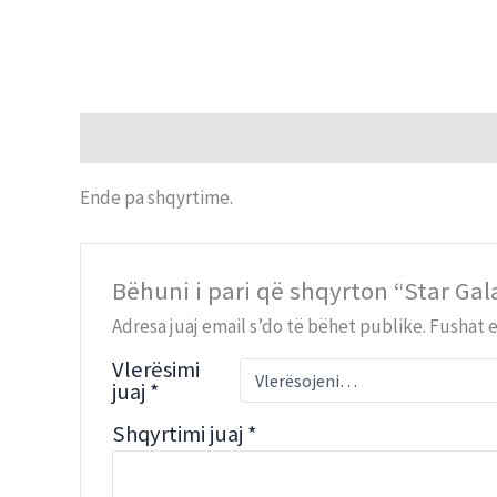
Përshtypje (0)
Ende pa shqyrtime.
Bëhuni i pari që shqyrton “Star Gal
Adresa juaj email s’do të bëhet publike.
Fushat 
Vlerësimi
juaj
*
Shqyrtimi juaj
*