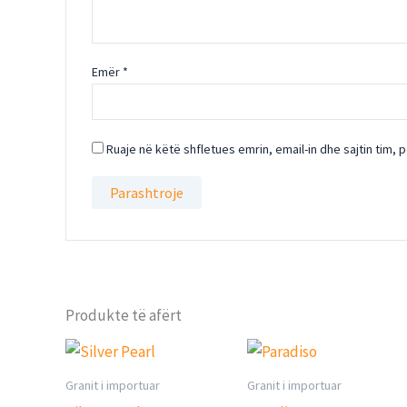
Emër
*
Ruaje në këtë shfletues emrin, email-in dhe sajtin tim, 
Produkte të afërt
Granit i importuar
Granit i importuar