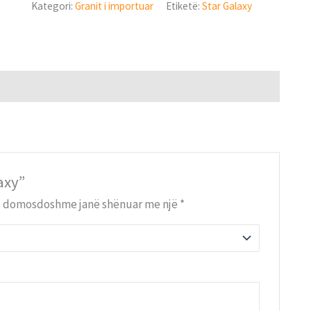
Kategori:
Granit i importuar
Etiketë:
Star Galaxy
axy”
e domosdoshme janë shënuar me një
*