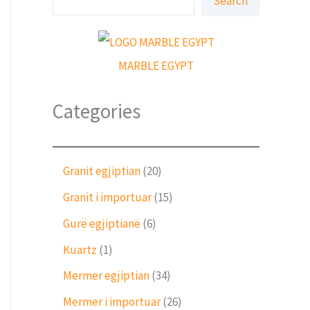
Search
ë
r
k
o
MARBLE EGYPT
Categories
2
Granit egjiptian
20
0
1
Granit i importuar
15
p
5
r
6
Gurë egjiptianë
6
p
o
p
r
1
Kuartz
1
d
r
o
p
u
o
3
Mermer egjiptian
34
d
r
k
d
4
u
o
2
Mermer i importuar
26
t
u
p