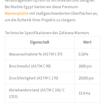
herausragenden Option für Architekten und Designer.
Bei Marble Egypt bieten wir diese Premium-
Marmorplatte
mit maßgeschneiderten Oberflächen an,
um die Ästhetik Ihres Projekts zu steigern.
Technische Spezifikationen des Zafarana Marmors
Eigenschaft
Wert
Wasseraufnahme % (ASTM C 97)
0.26%
Bruchmodul (ASTM C 99)
2600 psi
Druckfestigkeit (ASTM C 170)
20200 psi
Abriebwiderstand (ASTM C 241/ C
33.9 Ha
1353)