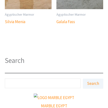
Ägyptischer Marmor
Ägyptischer Marmor
Silvia Menia
Galala Fass
Search
S
Search
e
a
r
c
h
MARBLE EGYPT