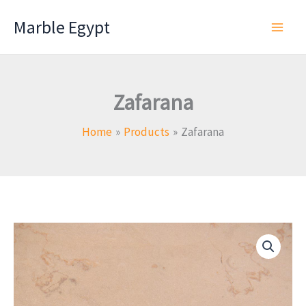
Skip
Marble Egypt
to
content
Zafarana
Home
Products
Zafarana