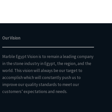
Our Vision
Marble Egypt Vision is to remain a leading company
in the stone industry in Egypt, the region, and the
world. This vision will always be our target to
accomplish which will constantly push us to
improve our quality standards to meet our
customers’ expectations and needs.