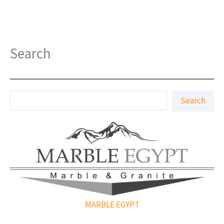
Search
S
Search
e
a
r
c
h
MARBLE EGYPT