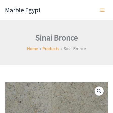
Skip
Marble Egypt
to
content
Sinai Bronce
Home
Products
Sinai Bronce