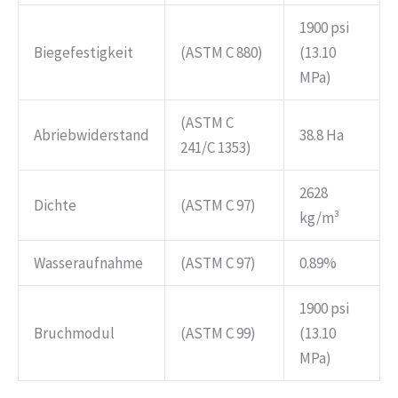
1900 psi
Biegefestigkeit
(ASTM C 880)
(13.10
MPa)
(ASTM C
Abriebwiderstand
38.8 Ha
241/C 1353)
2628
Dichte
(ASTM C 97)
kg/m³
Wasseraufnahme
(ASTM C 97)
0.89%
1900 psi
Bruchmodul
(ASTM C 99)
(13.10
MPa)