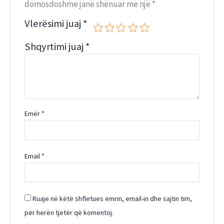
domosdoshme janë shënuar me një
*
Vlerësimi juaj
*
Shqyrtimi juaj
*
Emër
*
Email
*
Ruaje në këtë shfletues emrin, email-in dhe sajtin tim,
për herën tjetër që komentoj.