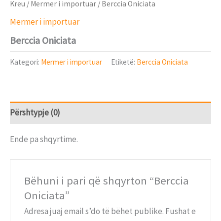
Kreu
/
Mermer i importuar
/ Berccia Oniciata
Mermer i importuar
Berccia Oniciata
Kategori:
Mermer i importuar
Etiketë:
Berccia Oniciata
Përshtypje (0)
Ende pa shqyrtime.
Bëhuni i pari që shqyrton “Berccia
Oniciata”
Adresa juaj email s’do të bëhet publike.
Fushat e