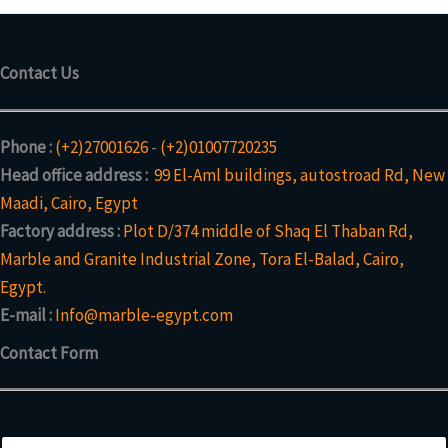
t
o
u
d
k
u
t
Contact Us
k
e
t
e
Phone :
(+2)27001626
-
(+2)01007720235
Head office address :
99 El-Aml buildings, autostroad Rd, New
Maadi, Cairo, Egypt
Factory address :
Plot D/374 middle of Shaq El Thaban Rd,
Marble and Granite Industrial Zone, Tora El-Balad, Cairo,
Egypt.
E-mail :
Info@marble-egypt.com
Contact Form
N