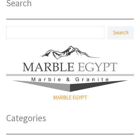
Search
K
Search
ë
r
k
o
MARBLE EGYPT
Categories