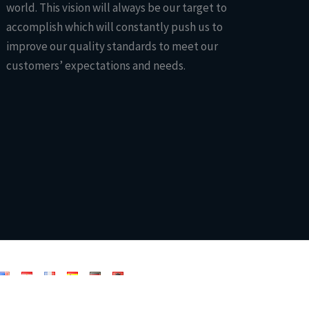
world. This vision will always be our target to
accomplish which will constantly push us to
improve our quality standards to meet our
customers’ expectations and needs.