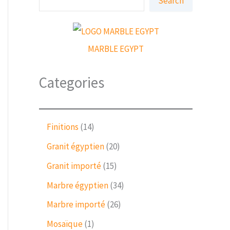
Search
e
a
r
c
h
MARBLE EGYPT
Categories
1
Finitions
14
4
2
Granit égyptien
20
p
0
r
1
Granit importé
15
p
o
5
r
3
Marbre égyptien
34
d
p
o
4
u
r
2
Marbre importé
26
d
p
c
o
6
u
r
1
Mosaïque
1
t
d
p