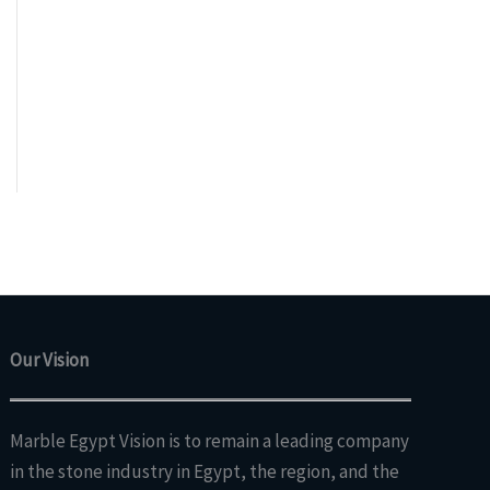
Our Vision
Marble Egypt Vision is to remain a leading company
in the stone industry in Egypt, the region, and the