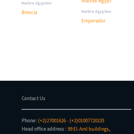
Marbre égyptien
Marbre égyptien
Brescia
Emperador
Contact Us
Phone :
(+2)27001626
-
(+2)01007720235
Head office address :
99 El-Aml buildings,