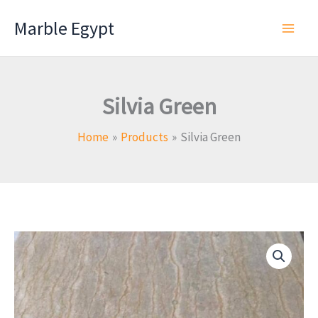
Skip
Marble Egypt
to
content
Silvia Green
Home
Products
Silvia Green