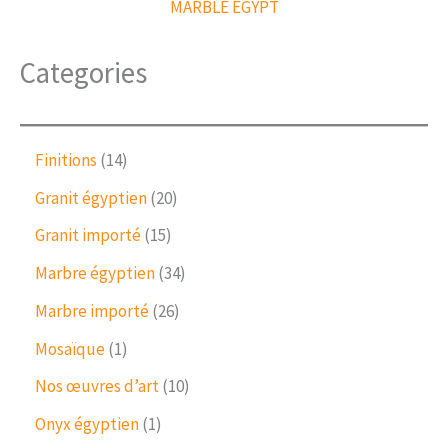
h
MARBLE EGYPT
Categories
1
Finitions
14
4
2
Granit égyptien
20
p
0
r
1
Granit importé
15
p
o
5
r
3
Marbre égyptien
34
d
p
o
4
u
r
2
Marbre importé
26
d
p
c
o
6
u
r
1
Mosaïque
1
t
d
p
c
o
p
s
u
r
1
Nos œuvres d’art
10
t
d
r
c
o
0
s
u
o
1
Onyx égyptien
1
t
d
p
c
d