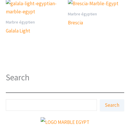
Marbre égyptien
Marbre égyptien
Brescia
Galala Light
Search
S
Search
e
a
r
c