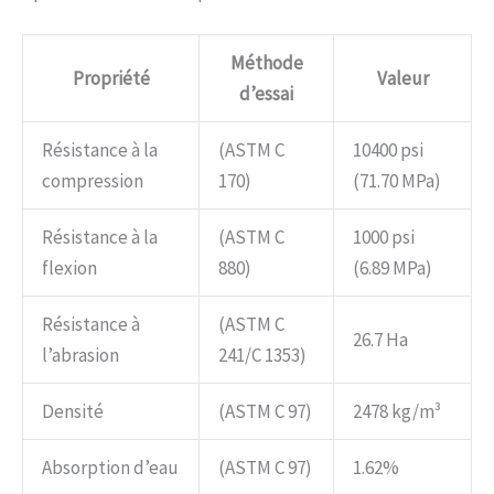
Méthode
Propriété
Valeur
d’essai
Résistance à la
(ASTM C
10400 psi
compression
170)
(71.70 MPa)
Résistance à la
(ASTM C
1000 psi
flexion
880)
(6.89 MPa)
Résistance à
(ASTM C
26.7 Ha
l’abrasion
241/C 1353)
Densité
(ASTM C 97)
2478 kg/m³
Absorption d’eau
(ASTM C 97)
1.62%