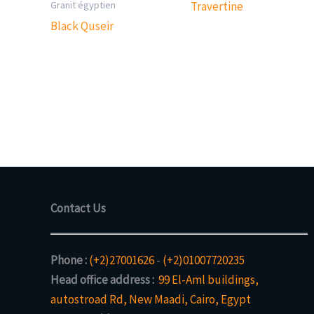
Granit égyptien
Travertine
Black Quseir
Contact Us
Phone :
(+2)27001626
-
(+2)01007720235
Head office address :
99 El-Aml buildings,
autostroad Rd, New Maadi, Cairo, Egypt