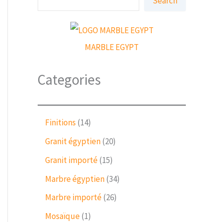
Search
e
a
r
c
h
MARBLE EGYPT
Categories
1
Finitions
14
4
2
Granit égyptien
20
p
0
r
1
Granit importé
15
p
o
5
r
3
Marbre égyptien
34
d
p
o
4
u
r
2
Marbre importé
26
d
p
c
o
6
u
r
1
Mosaïque
1
t
d
p