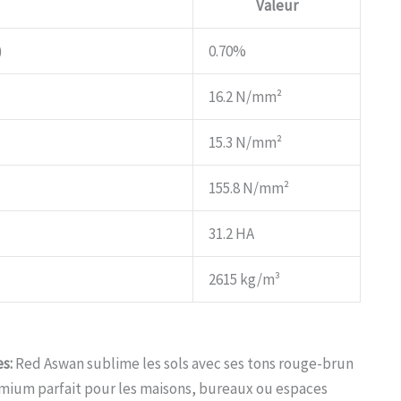
Valeur
)
0.70%
16.2 N/mm²
15.3 N/mm²
155.8 N/mm²
31.2 HA
2615 kg/m³
s:
Red Aswan sublime les sols avec ses tons rouge-brun
remium parfait pour les maisons, bureaux ou espaces