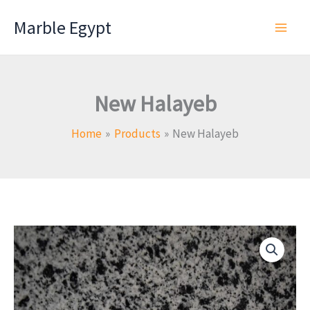
Skip
Marble Egypt
to
content
New Halayeb
Home
Products
New Halayeb