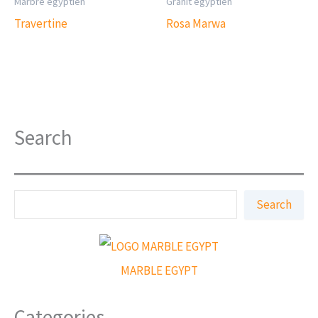
Marbre égyptien
Granit égyptien
Travertine
Rosa Marwa
Search
S
Search
e
a
r
c
h
MARBLE EGYPT
Categories