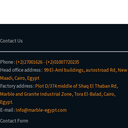
t
d
p
s
u
o
u
r
c
d
c
o
t
u
t
d
s
c
u
t
c
s
Contact Us
t
Phone :
(+2)27001626
-
(+2)01007720235
Head office address :
99 El-Aml buildings, autostroad Rd, New
Maadi, Cairo, Egypt
Factory address :
Plot D/374 middle of Shaq El Thaban Rd,
Marble and Granite Industrial Zone, Tora El-Balad, Cairo,
Egypt.
E-mail :
Info@marble-egypt.com
Contact Form