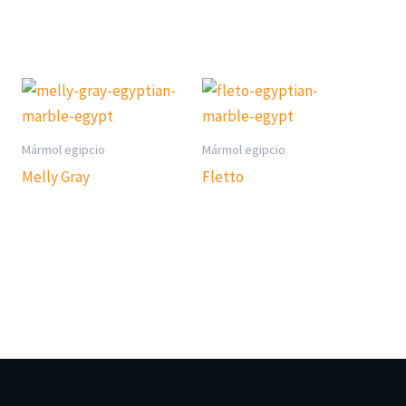
Mármol egipcio
Mármol egipcio
Melly Gray
Fletto