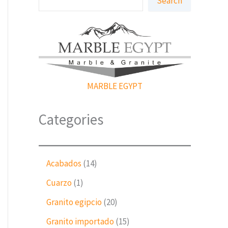
Search
e
a
r
c
h
MARBLE EGYPT
Categories
1
Acabados
14
4
1
Cuarzo
1
p
p
r
2
Granito egipcio
20
r
o
0
o
1
Granito importado
15
d
p