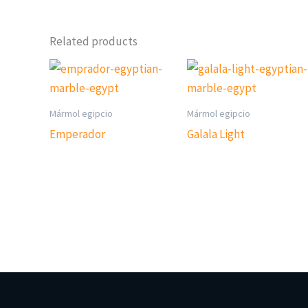
Related products
Mármol egipcio
Mármol egipcio
Emperador
Galala Light