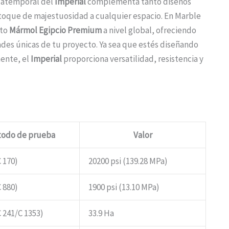
a atemporal del
Imperial
complementa tanto diseños
oque de majestuosidad a cualquier espacio. En Marble
ito
Mármol Egipcio Premium
a nivel global, ofreciendo
des únicas de tu proyecto. Ya sea que estés diseñando
nente, el
Imperial
proporciona versatilidad, resistencia y
odo de prueba
Valor
 170)
20200 psi (139.28 MPa)
 880)
1900 psi (13.10 MPa)
 241/C 1353)
33.9 Ha