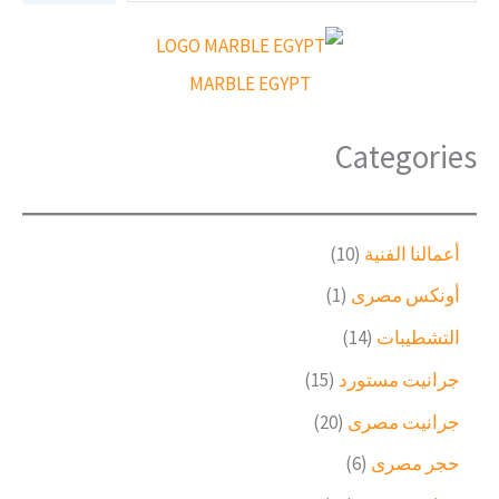
ب
ح
ث
MARBLE EGYPT
Categories
1
أعمالنا الفنية
10
0
(
أونكس مصرى
1
م
1
ن
1
التشطيبات
14
)
ت
4
م
1
جرانيت مستورد
15
ج
م
ن
5
ا
ن
2
جرانيت مصرى
20
ت
م
ت
ت
0
ج
ن
6
حجر مصرى
6
ج
م
و
ت
م