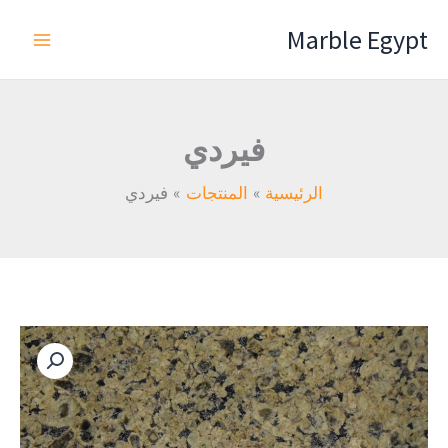
خطي
Marble Egypt
لى
لمحتوى
فيردي
الرئيسية
المنتجات
فيردي