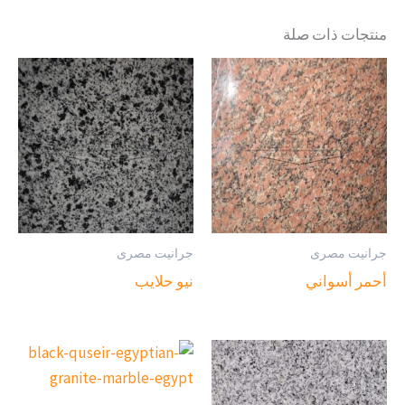
منتجات ذات صلة
جرانيت مصرى
جرانيت مصرى
أحمر أسواني
نيو حلايب