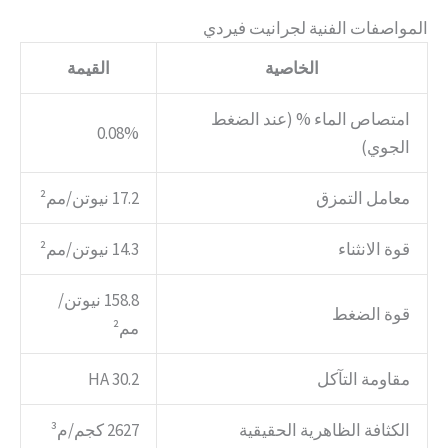
المواصفات الفنية لجرانيت فيردي
الخاصية
القيمة
امتصاص الماء % (عند الضغط
0.08%
الجوي)
معامل التمزق
17.2 نيوتن/مم²
قوة الانثناء
14.3 نيوتن/مم²
158.8 نيوتن/
قوة الضغط
مم²
مقاومة التآكل
30.2 HA
الكثافة الظاهرية الحقيقية
2627 كجم/م³