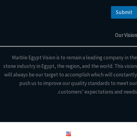
n
t
o
Submit
r
M
e
Our Vision
s
s
a
g
Marble Egypt Vision is to remain a leading company in the
e
stone industry in Egypt, the region, and the world. This vision
will always be our target to accomplish which will constantly
push us to improve our quality standards to meet our
customers’ expectations and needs.