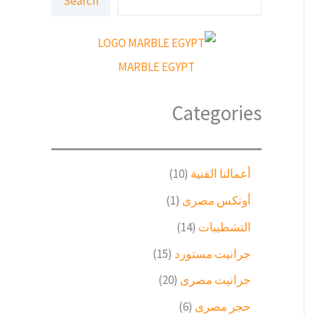
Search
ل
ب
ح
ث
MARBLE EGYPT
Categories
1
أعمالنا الفنية
10
0
(
أونكس مصرى
1
م
1
ن
1
التشطيبات
14
)
ت
4
م
1
جرانيت مستورد
15
ج
م
ن
5
ا
ن
2
جرانيت مصرى
20
ت
م
ت
ت
0
ج
ن
6
حجر مصرى
6
ج
م