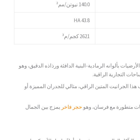
140.0 نيوتن/مم²
43.8 HA
2621 كجم/م³
ضيات بألوانه الرمادية-البنية الدافئة ورذاذه الدقيق، وهو
احات التجارية الراقية.
ذا الجرانيت المتين الراقي، مثالي للجدران المميزة أو
ت متطورة مع فرسان، وهو
حجر فاخر
يمزج بين الجمال