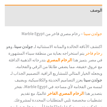
الوصف
مراجعات (0)
جولدن سينا
– رخام مصري فاخر من Marble Egypt
اكتشف الأناقة الخالدة والمتانة الاستثنائية لـ
جولدن سينا
، وهو
رخام فاخر
يتم استخراجه بعناية من منطقة سيناء المشهورة
في مصر. يتميز هذا
الرخام المصري
بتدرجاته الذهبية الدافئة
مع عروق خفيفة، مما يضفي طابعًا من الرقي والفخامة،
ويجعله الخيار المثالي للمشاريع الراقية. التصميم الجذاب لـ
جولدن سينا
يعزز التصاميم الحديثة والكلاسيكية، ويضيف
لمسة من الفخامة لأي مساحة. في Marble Egypt، نفخر
بتصدير هذا
الرخام المصري الفاخر
عالميًا، مع تقديم
تشطيبات مخصصة تلبي المتطلبات المحددة لمشروعك.
سواء كنت تصمم ديكورًا داخليًا فاخرًا أو ميزة خارجية بارزة،