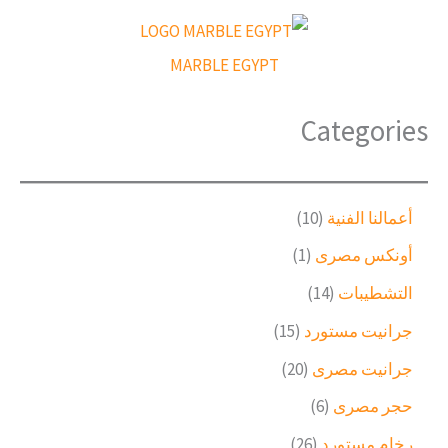
ب
ح
ث
MARBLE EGYPT
Categories
1
أعمالنا الفنية
10
0
(
أونكس مصرى
1
م
1
ن
1
التشطيبات
14
)
ت
4
م
1
جرانيت مستورد
15
ج
م
ن
5
ا
ن
2
جرانيت مصرى
20
ت
م
ت
ت
0
ج
ن
6
حجر مصرى
6
ج
م
و
ت
م
ن
2
رخام مستورد
26