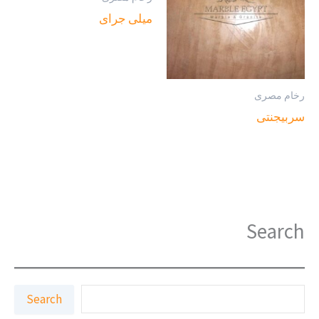
ميلى جراى
رخام مصرى
سربيجنتى
Search
ا
Search
ل