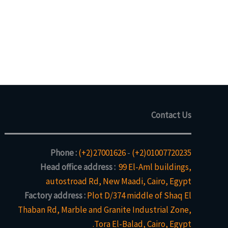
Contact Us
Phone :
(+2)27001626
-
(+2)01007720235
Head office address :
99 El-Aml buildings,
autostroad Rd, New Maadi, Cairo, Egypt
Factory address :
Plot D/374 middle of Shaq El
Thaban Rd, Marble and Granite Industrial Zone,
Tora El-Balad, Cairo, Egypt.