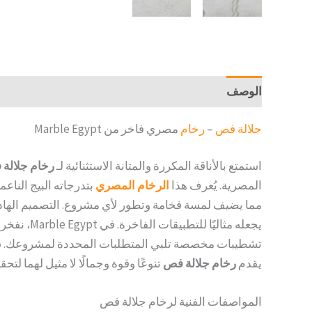
الوصف
مراجعات (0)
جلالة فص
–
رخام
مصري فاخر من Marble Egypt
استمتع بالأناقة المكررة والمتانة الاستثنائية لـ
رخام جلالة
المصرية. يُعرف هذا
الرخام المصري
بتدرجاته البيج الناعم
مما يضيف لمسة فخامة وتطور لأي مشروع. التصميم الهادئ 
يجعله مثاليًا للتطبيقات الفاخرة. في Marble Egypt، نفخر بتصدير هذا
تشطيبات مخصصة تلبي المتطلبات المحددة لمشروعك. سواء ك
يقدم
رخام جلالة فص
تنوعًا وقوة وجمالًا لا مثيل لهما لتحق
المواصفات الفنية لرخام جلالة فص