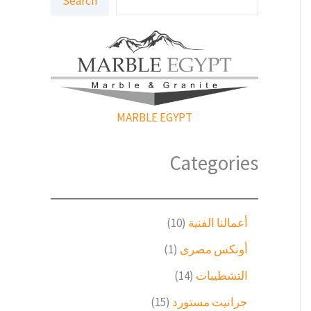
Search
ل
ب
ح
ث
MARBLE EGYPT
Categories
1
أعمالنا الفنية
10
0
(
أونكس مصرى
1
م
1
ن
1
التشطيبات
14
)
ت
4
م
1
جرانيت مستورد
15
ج
م