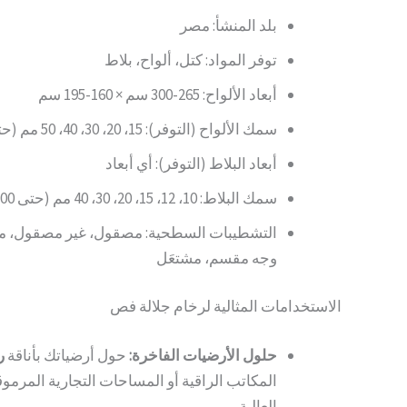
بلد المنشأ: مصر
توفر المواد: كتل، ألواح، بلاط
أبعاد الألواح: 265-300 سم × 160-195 سم
سمك الألواح (التوفر): 15، 20، 30، 40، 50 مم (حتى 200 مم حسب الطلب)
أبعاد البلاط (التوفر): أي أبعاد
سمك البلاط: 10، 12، 15، 20، 30، 40 مم (حتى 200 مم حسب الطلب)
التشطيبات السطحية: مصقول، غير مصقول، 
وجه مقسم، مشتعَل
الاستخدامات المثالية لرخام جلالة فص
حلول الأرضيات الفاخرة:
حول أرضياتك بأناقة
ر
المكاتب الراقية أو المساحات التجارية المرموق
العالية.