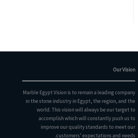
Our Vision
Marble Egypt Vision is to remain a leading company
in the stone industry in Egypt, the region, and the
world. This vision will always be our target to
accomplish which will constantly push us to
improve our quality standards to meet our
customers’ expectations and needs.