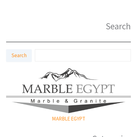
Search
ا
Search
ل
ب
ح
ث
MARBLE EGYPT