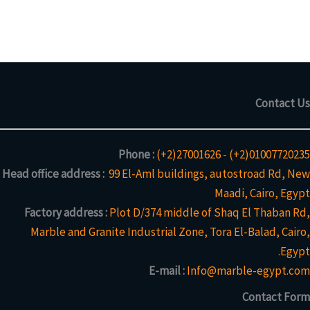
ت
1
م
ج
)
ن
م
ت
ن
ج
ت
و
ج
ا
Contact Us
و
ح
ا
د
ح
Phone :
(+2)27001626
-
(+2)01007720235
د
Head office address :
99 El-Aml buildings, autostroad Rd, New
Maadi, Cairo, Egypt
Factory address :
Plot D/374 middle of Shaq El Thaban Rd,
Marble and Granite Industrial Zone, Tora El-Balad, Cairo,
Egypt.
E-mail :
Info@marble-egypt.com
Contact Form