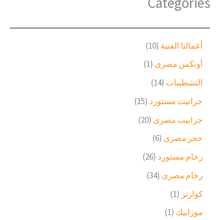
Categories
1
أعمالنا الفنية
10
0
(
أونكس مصرى
1
م
1
ن
1
التشطيبات
14
)
ت
4
م
1
جرانيت مستورد
15
ج
م
ن
5
ا
ن
2
جرانيت مصرى
20
ت
م
ت
ت
0
ج
ن
6
حجر مصرى
6
ج
م
و
ت
م
ن
2
رخام مستورد
26
ا
ج
ن
ت
6
ح
ت
3
رخام مصرى
34
ج
م
د
ج
4
ن
(
كوارتز
1
ا
م
ت
1
ت
ن
(
موزاييك
1
ج
)