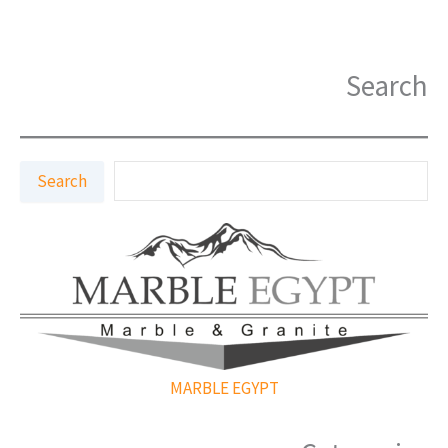
Search
ا
Search
ل
ب
ح
ث
MARBLE EGYPT