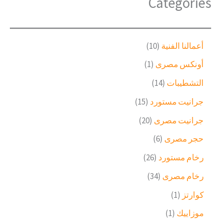
Categories
1
أعمالنا الفنية
10
0
(
أونكس مصرى
1
م
1
ن
1
التشطيبات
14
)
ت
4
م
1
جرانيت مستورد
15
ج
م
ن
5
ا
ن
2
جرانيت مصرى
20
ت
م
ت
ت
0
ج
ن
6
حجر مصرى
6
ج
م
و
ت
م
ن
2
رخام مستورد
26
ا
ج
ن
ت
6
ح
ت
3
رخام مصرى
34
ج
م
د
ج
4
ن
(
كوارتز
1
ا
م
ت
1
ت
ن
(
موزاييك
1
ج
)