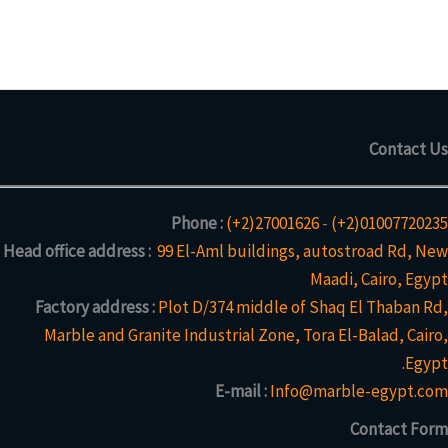
ت
1
م
ج
)
ن
م
ت
ن
ج
ت
و
ج
ا
Contact Us
و
ح
ا
د
ح
Phone :
(+2)27001626
-
(+2)01007720235
د
Head office address :
99 El-Aml buildings, autostroad Rd, New
Maadi, Cairo, Egypt
Factory address :
Plot D/374 middle of Shaq El Thaban Rd,
Marble and Granite Industrial Zone, Tora El-Balad, Cairo,
Egypt.
E-mail :
Info@marble-egypt.com
Contact Form