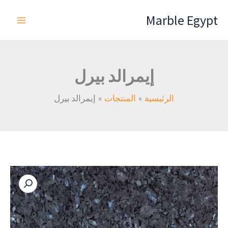
خطي
Marble Egypt
لى
لمحتوى
إيمرالد بيرل
الرئيسية
المنتجات
إيمرالد بيرل