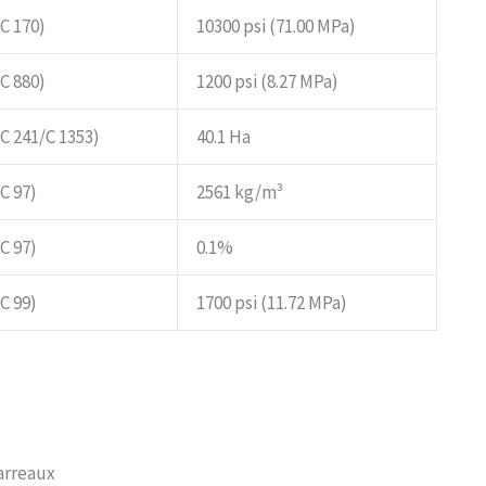
C 170)
10300 psi (71.00 MPa)
C 880)
1200 psi (8.27 MPa)
C 241/C 1353)
40.1 Ha
C 97)
2561 kg/m³
C 97)
0.1%
C 99)
1700 psi (11.72 MPa)
carreaux