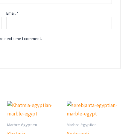
Email
*
he next time I comment.
Marbre égyptien
Marbre égyptien
Khatmia
Serbajanti