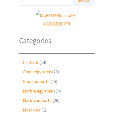
Search
e
a
r
c
h
MARBLE EGYPT
Categories
1
Finitions
14
4
2
Granit égyptien
20
p
0
r
1
Granit importé
15
p
o
5
r
3
Marbre égyptien
34
d
p
o
4
u
r
2
Marbre importé
26
d
p
c
o
6
u
r
1
Mosaïque
1
t
d
p