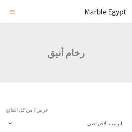
خطي
Marble Egypt
لى
لمحتوى
رخام أنيق
عرض ⁦7⁩ من كل النتائج