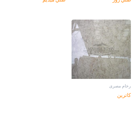
رخام مصرى
كاترين