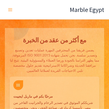
خطي
Marble Egypt
لى
لمحتوى
مع أكثر من عقد من الخبرة
يضمن فريقنا من المحترفين المهرة عمليات تعدين وتصنيع
وتصدير سلسة. نحن نحمل شهادة ISO 9001:2015 المرموقة،
مما يظهر التزامنا بالجودة ورضا العملاء والمسؤولية البيئية. تتيح لنا
مرافقنا الحديثة وشراكاتنا الاستراتيجية تقديم حلول مخصصة
تلبي الاحتياجات الفريدة لعملائنا العالميين.
مرحبًا بكم في ماربل ايجيبت
شريككم الموثوق في تصدير الرخام والجرانيت الفاخر من
مصر. تأسسنا كرواد في صناعة الحجر، ونحن متخصصون