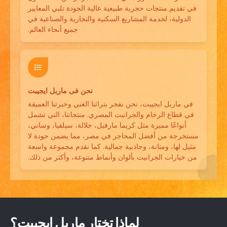
في تقديم منتجات حجرية طبيعية عالية الجودة تلبي المعايير
الدولية، لخدمة المشاريع السكنية والتجارية والصناعية في
جميع أنحاء العالم.
نحن فى ماربل ايجيبت
في ماربل ايجيبت، نحن نفخر بتراثنا الغني وخبرتنا العميقة
في قطاع الرخام والجرانيت المصري. منتجاتنا، التي تشمل
أنواعًا مميزة مثل كريما مارفيل، جلالة، سيلفيا، وساني،
مستخرجة من أفضل المحاجر في مصر، مما يضمن جودة لا
مثيل لها، ومتانة، وجاذبية جمالية. كما نقدم مجموعة واسعة
من خيارات الجرانيت بألوان وأنماط متنوعة، وأكثر من ذلك.
لماذا تختار ماربل ايجيبت؟