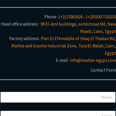
Phone :
(+2)27001626
-
(+2)01007720235
Head office address :
99 El-Aml buildings, autostroad Rd, New
Maadi, Cairo, Egypt
Factory address :
Plot D/374 middle of Shaq El Thaban Rd,
Marble and Granite Industrial Zone, Tora El-Balad, Cairo,
Egypt.
E-mail :
Info@marble-egypt.com
Contact Form
N
a
m
e
o
E
*
r